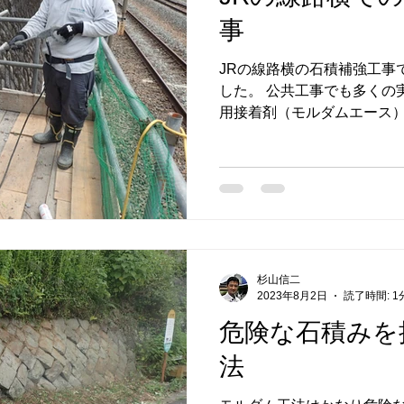
事
JRの線路横の石積補強工事
した。 公共工事でも多くの
用接着剤（モルダムエース
交通省新技術情報提供シス
ど、信頼できる工法であると認
杉山信二
2023年8月2日
読了時間: 1
危険な石積みを
法