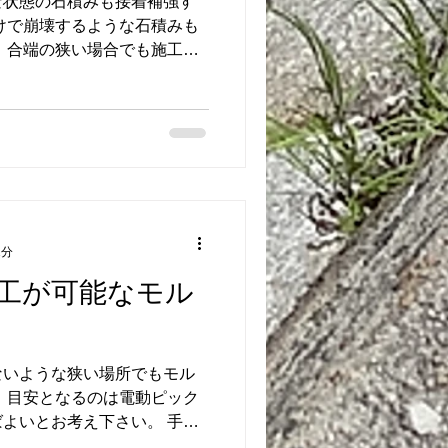
な状態の石積みも接着補強す
けで崩壊するような石積みも
 合端の狭い場合でも施工で
ギを握ります。 洗浄や下地
であり熟練者でなければ触れ
1分
工が可能なモル
ないような狭い場所でもモル
 目安となるのは電動ピック
よいとお考え下さい。 手の
石積みもモルダム工法でどん