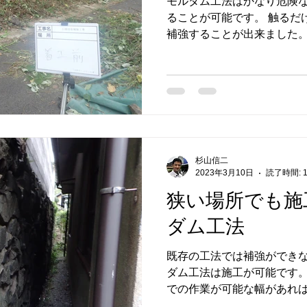
モルダム工法はかなり危険
ることが可能です。 触るだ
補強することが出来ました。
きるモルダムエースがそのカ
処理はかなり気を遣う作業
ません。...
杉山信二
2023年3月10日
読了時間: 
狭い場所でも施
ダム工法
既存の工法では補強ができ
ダム工法は施工が可能です。
での作業が可能な幅があれば
施しようがなかった危険な