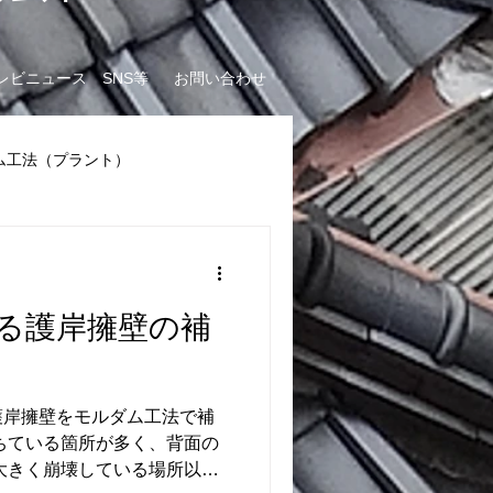
e
レビニュース SNS等
お問い合わせ
ム工法（プラント）
る護岸擁壁の補
護岸擁壁をモルダム工法で補
ちている箇所が多く、背面の
大きく崩壊している場所以外