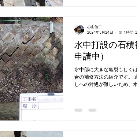
杉山信二
2024年5月24日
読了時間: 
水中打設の石積
申請中）
水中部に大きな亀裂もしく
合の補修方法の紹介です。 
しへの対処が難しいため、
開口部がある場合は補修が困
した水中打設が可能な石積
タイプ）です。...