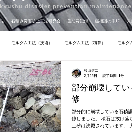
kyushu disaster prevention maintenanc
工法
石積み災害防止工法研究会
崖防災記録
崖相談の手順
テ
モルダム工法（技術）
モルダム工法（積算）
モルダ
談
擁壁保証
その他
杉山信二
2月25日
読了時間: 1分
部分崩壊してい
修
部分的に崩壊している石積
修しました。 積石は抜け落
土砂は洗堀されています。 