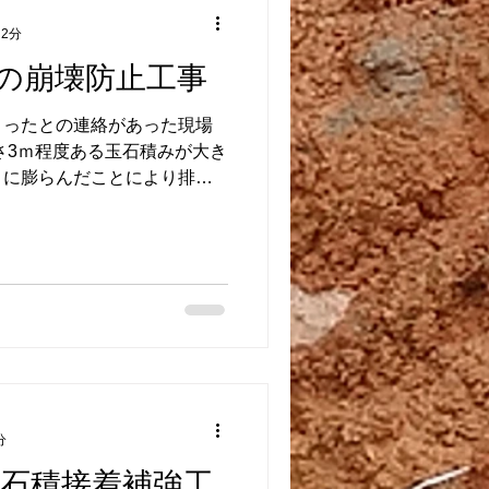
 2分
の崩壊防止工事
まったとの連絡があった現場
さ3ｍ程度ある玉石積みが大き
りに膨らんだことにより排水
でした。 玉石積みのモルタ
たのですが、植物が繁茂して
分
の石積接着補強工