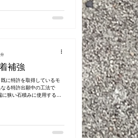
1分
着補強
、既に特許を取得しているモ
異なる特許出願中の工法で
端に狭い石積みに使用する工
生かした施工方法です。 詳
グ①及び過去ブログ②）を参