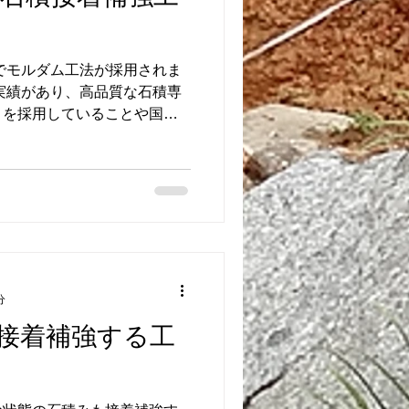
でモルダム工法が採用されま
実績があり、高品質な石積専
）を採用していることや国土
テムに登録されていることな
められたからです。...
分
接着補強する工