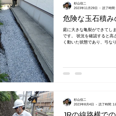
杉山信二
2023年11月29日
読了時間:
危険な玉石積み
庭に大きな亀裂ができてし
です。 状況を確認すると高
く動いた状態であり、弓な
の側溝も機能していない状態
ルは全体に亀裂が入ってい
いたためにその状況...
杉山信二
2023年8月4日
読了時間: 1
JRの線路横で