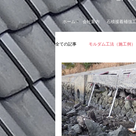
ホーム
会社案内
石積接着補強
全ての記事
モルダム工法（施工例）
斜面安定工事（施工例）
崖相