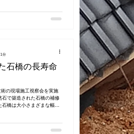
補強します。 洗堀された空
ました。 石積部分は強度が
出部分は洗堀された土砂以上
え方です。 石積み背面の土
き付けることが出来ました。
げはモルダムで行います。 通
現場でもモルダム工法なら比
可能です。
 1分
た石橋の長寿命
技術の現場施工視察会を実施
然石で築造された石橋の補修
た石橋は大小さまざまな幅の
。 また、側面部は膨らみや