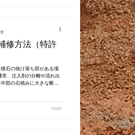
1分
補修方法（特許
は積石の抜け落ち部がある場
通常、注入剤の分離や流れ出
水中部の石積みに大きな断面
難です。 写真は弊社が開発
専用接着剤（モルダムエースS