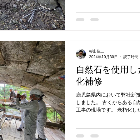
は通常のモルダム工法で接着
洞部分はモルタルを吹き付け
必要となりますが、土砂流
の強度があれば良いという考
砂流出部分にモルタルを吹
吹付状況の確認です。 仕上
常であれば造り替えとなる
杉山信二
較的安価に補修することが
2024年10月30日
読了時間:
自然石を使用し
化補修
鹿児島県内において弊社新
しました。 古くからある自
工事の現場です。 老朽化し
亀裂が生じることがあります
せり出しも多いものです。...