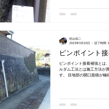
どん接着補強しています。...
杉山信二
2023年3月10日
読了時間: 
ピンポイント接
ピンポイント接着補強とは
ルダム工法とは施工方法が
す。 目地部の開口面積が極
法で、モルダムの注入特性を
細は過去ブログ（過去ブロ
照ください。...