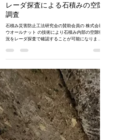
杉山信二
2025年6月5日
読了時間: 1分
レーダ探査による石積みの空隙
調査
石積み災害防止工法研究会の賛助会員の 株式会社
ウオールナット の技術により石積み内部の空隙状
況をレーダ探査で確認することが可能になりまし
た。 この技術により護岸の石積みなど広い範囲を
短期間で安価に調査することができます。...