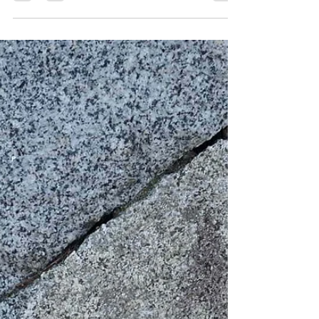
水中打設の石積補修方法（特許
申請中）
水中部に大きな亀裂もしくは積石の抜け落ち部が
ある場合の補修方法の紹介です。 通常、注入剤の
分離や流れ出しへの対処が難しいため、水中部の
石積みに大きな断面開口部がある場合は補修が困
難です。 写真は弊社が開発した水中打設が可能な
石積専用接着剤（モルダムエースSタイプ）で
す。...