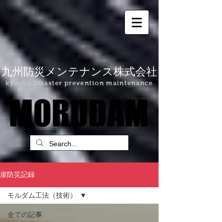
九州防災メンテナンス株式会社
kyushu disaster prevention maintenance
MORUDAM
MORUDAM
崖防災記録
モルダム工法（技術）
全ての記事