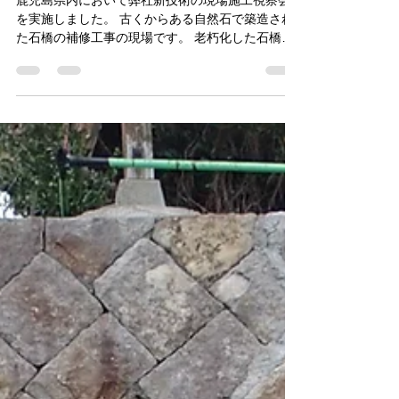
2024年10月30日
読了時間: 1分
自然石を使用した石橋の長寿命
化補修
鹿児島県内において弊社新技術の現場施工視察会
を実施しました。 古くからある自然石で築造され
た石橋の補修工事の現場です。 老朽化した石橋は
大小さまざまな幅の亀裂が生じることがありま
す。 また、側面部は膨らみやせり出しも多いもの
です。...