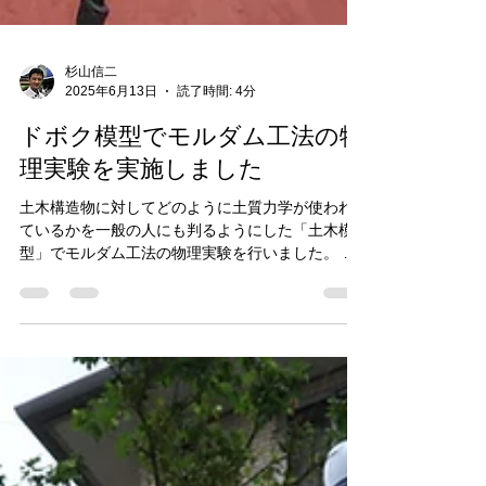
杉山信二
2025年6月13日
読了時間: 4分
ドボク模型でモルダム工法の物
理実験を実施しました
土木構造物に対してどのように土質力学が使われ
ているかを一般の人にも判るようにした「土木模
型」でモルダム工法の物理実験を行いました。 実
施したのはドボク模型の第一人者である株式会社
藤井基礎設計事務所の藤井社長（土質及び基礎の
技術士）です。 藤井社長 は、...