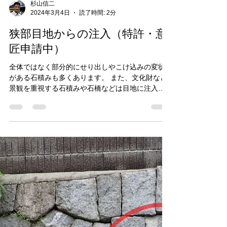
杉山信二
2024年3月4日
読了時間: 2分
狭部目地からの注入（特許・意
匠申請中）
全体ではなく部分的にせり出しやこけ込みの変状
がある石積みも多くあります。 また、文化財など
景観を重視する石積みや石橋などは目地に注入口
を作ることは嫌われます。 そこで狭い目地部分か
ら注入できる注入具を開発しました。 色々な形状
のものがあるのですが、一番使われる頻度が高い