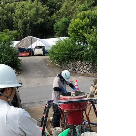
ピンポイント接着補強の特許査
定
8月7日付でモルダム工法の新たな施工方法として
特許出願を行っていたピンポイント接着補強が特
許査定となりました。 この工法は目地の隙間がな
いような石積みでも接着補強することが可能な工
法です。 例えば写真の様に目地の狭い石積みでも
大きく動いてしまえばその目地の隙間から注入す
るこ...