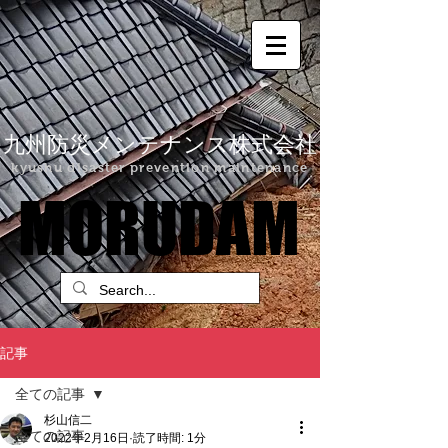
九州防災メンテナンス株式会社
kyushu disaster prevention maintenance
MORUDAM
MORUDAM
記事
全ての記事
杉山信二
全ての記事
2022年2月16日
読了時間: 1分