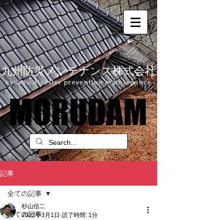
九州防災メンテナンス株式会社
kyushu disaster prevention maintenance
MORUDAM
MORUDAM
記事
全ての記事
杉山信二
全ての記事
2022年3月1日
読了時間: 1分