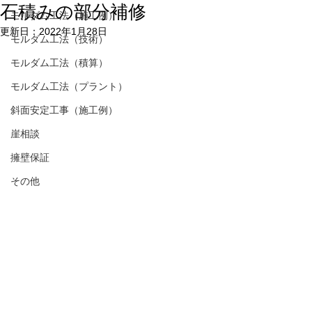
石積みの部分補修
モルダム工法（施工例）
更新日：
2022年1月28日
モルダム工法（技術）
モルダム工法（積算）
モルダム工法（プラント）
斜面安定工事（施工例）
崖相談
擁壁保証
その他