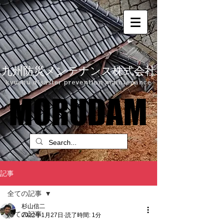
九州防災メンテナンス株式会社
kyushu disaster prevention maintenance
MORUDAM
MORUDAM
記事
全ての記事
杉山信二
全ての記事
2022年1月27日
読了時間: 1分