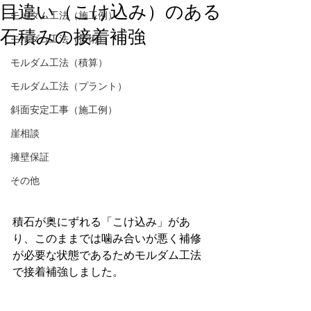
目違い（こけ込み）のある
モルダム工法（施工例）
石積みの接着補強
モルダム工法（技術）
モルダム工法（積算）
モルダム工法（プラント）
斜面安定工事（施工例）
崖相談
擁壁保証
その他
積石が奥にずれる「こけ込み」があ
り、このままでは噛み合いが悪く補修
が必要な状態であるためモルダム工法
で接着補強しました。