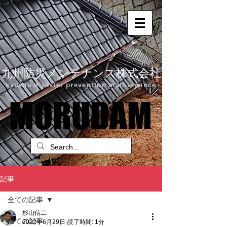
九州防災メンテナンス株式会社
kyushu disaster prevention maintenance
MORUDAM
MORUDAM
記事
全ての記事
杉山信二
全ての記事
2022年6月29日
読了時間: 1分