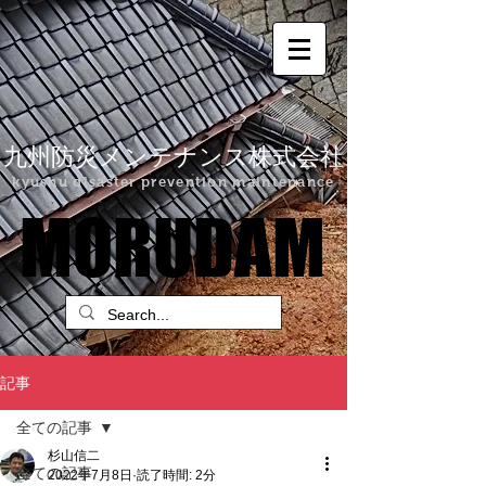
九州防災メンテナンス株式会社
kyushu disaster prevention maintenance
MORUDAM
MORUDAM
記事
全ての記事
杉山信二
全ての記事
2022年7月8日
読了時間: 2分