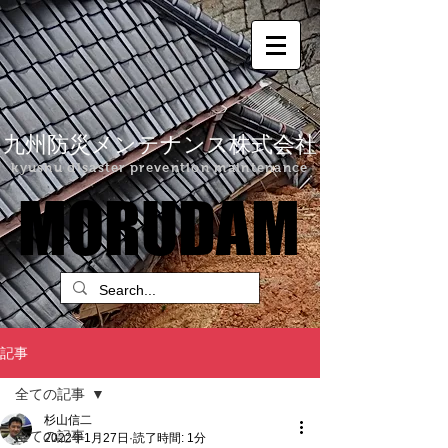
九州防災メンテナンス株式会社
kyushu disaster prevention maintenance
MORUDAM
MORUDAM
記事
全ての記事
杉山信二
全ての記事
2022年1月27日
読了時間: 1分