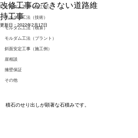
改修工事のできない道路維
モルダム工法（施工例）
持工事
モルダム工法（技術）
更新日：
2022年2月17日
モルダム工法（積算）
モルダム工法（プラント）
斜面安定工事（施工例）
崖相談
擁壁保証
その他
積石のせり出しが顕著な石積みです。