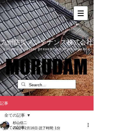
九州防災メンテナンス株式会社
kyushu disaster prevention maintenance
MORUDAM
MORUDAM
記事
全ての記事
杉山信二
全ての記事
2022年2月16日
読了時間: 1分