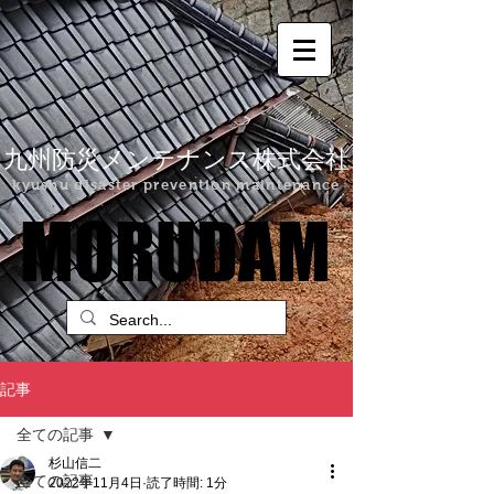
九州防災メンテナンス株式会社
kyushu disaster prevention maintenance
MORUDAM
MORUDAM
記事
全ての記事
杉山信二
全ての記事
2022年11月4日
読了時間: 1分