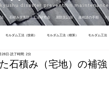
kyushu disaster prevention maintenanc
工法
石積み災害防止工法研究会
崖防災記録
崖相談の手順
テ
モルダム工法（技術）
モルダム工法（積算）
モルダム工法
月28日
読了時間: 2分
擁壁保証
その他
た石積み（宅地）の補強