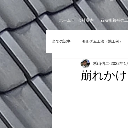
ホーム
会社案内
石積接着補強
全ての記事
モルダム工法（施工例）
杉山信二
2022年1
斜面安定工事（施工例）
崖相談
崩れかけ