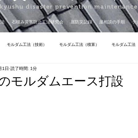
kyushu disaster prevention maintenanc
工法
石積み災害防止工法研究会
崖防災記録
崖相談の手順
テ
モルダム工法（技術）
モルダム工法（積算）
モルダム工法
月1日
読了時間: 1分
擁壁保証
その他
のモルダムエース打設