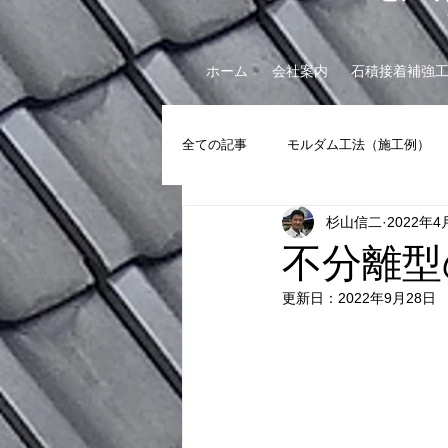
ホーム
会社案内
石積接着補強
全ての記事
モルダム工法（施工例）
杉山信二
2022年4
斜面安定工事（施工例）
崖相談
不分離型
更新日：
2022年9月28日