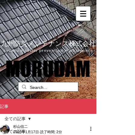
九州防災メンテナンス株式会社
kyushu disaster prevention maintenance
MORUDAM
MORUDAM
記事
全ての記事
杉山信二
全ての記事
2023年1月17日
読了時間: 2分