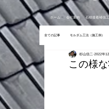
ホーム
会社案内
石積接着補強
全ての記事
モルダム工法（施工例）
杉山信二
2022年1
斜面安定工事（施工例）
崖相談
この様な