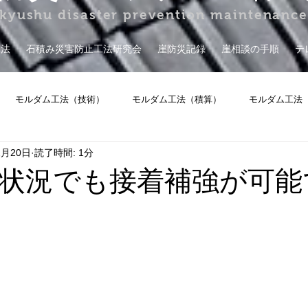
kyushu disaster prevention maintenanc
工法
石積み災害防止工法研究会
崖防災記録
崖相談の手順
テ
モルダム工法（技術）
モルダム工法（積算）
モルダム工法
2月20日
読了時間: 1分
擁壁保証
その他
状況でも接着補強が可能